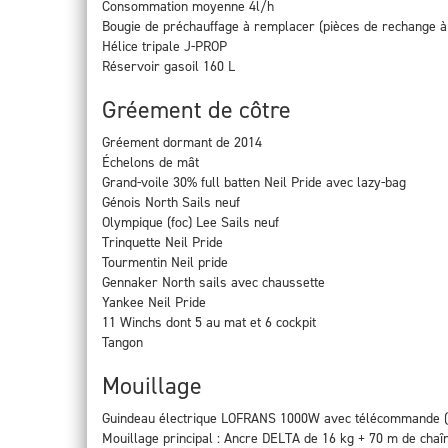
Consommation moyenne 4l/h
Bougie de préchauffage à remplacer (pièces de rechange à
Hélice tripale J-PROP
Réservoir gasoil 160 L
Gréement de côtre
Gréement dormant de 2014
Échelons de mât
Grand-voile 30% full batten Neil Pride avec lazy-bag
Génois North Sails neuf
Olympique (foc) Lee Sails neuf
Trinquette Neil Pride
Tourmentin Neil pride
Gennaker North sails avec chaussette
Yankee Neil Pride
11 Winchs dont 5 au mat et 6 cockpit
Tangon
Mouillage
Guindeau électrique LOFRANS 1000W avec télécommande (
Mouillage principal : Ancre DELTA de 16 kg + 70 m de cha