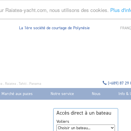
ur Raiatea-yacht.com, nous utilisons des cookies.
Plus d'in
La 1ère société de courtage de Polynésie
FRANÇ
(+689) 87 29
a . Raiatea . Tahiti . Panama
Marché aux puces
Notre service
Nous
Info & 
Accès direct à un bateau
Voiliers