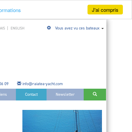
J'ai compris
formations
|
Vous avez vu ces bateaux
AIS
ENGLISH
 06 09
info@raiatea-yacht.com
liens
Contact
Newsletter