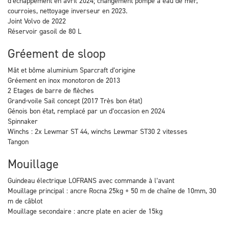
d’échappement en avril 2024; changement pompe à eau de mer,
courroies, nettoyage inverseur en 2023.
Joint Volvo de 2022
Réservoir gasoil de 80 L
Gréement de sloop
Mât et bôme aluminium Sparcraft d’origine
Gréement en inox monotoron de 2013
2 Etages de barre de flèches
Grand-voile Sail concept (2017 Très bon état)
Génois bon état, remplacé par un d’occasion en 2024
Spinnaker
Winchs : 2x Lewmar ST 44, winchs Lewmar ST30 2 vitesses
Tangon
Mouillage
Guindeau électrique LOFRANS avec commande à l’avant
Mouillage principal : ancre Rocna 25kg + 50 m de chaîne de 10mm, 30
m de câblot
Mouillage secondaire : ancre plate en acier de 15kg