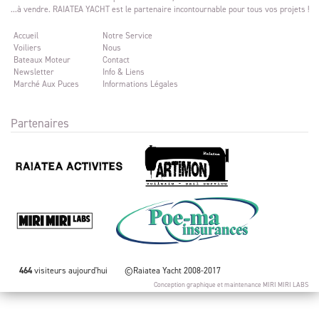
...à vendre. RAIATEA YACHT est le partenaire incontournable pour tous vos projets !
Accueil
Notre Service
Voiliers
Nous
Bateaux Moteur
Contact
Newsletter
Info & Liens
Marché Aux Puces
Informations Légales
Partenaires
464
visiteurs aujourd'hui
©Raiatea Yacht 2008-2017
Conception graphique et maintenance
MIRI MIRI LABS