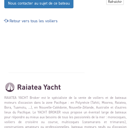
Rafraîchir
Nous contacter au sujet de ce bateau
Retour vers tous les voiliers
RAIATEA YACHT Broker est le spécialiste de la vente de voiliers et de bateaux
moteurs d'occasion dans la zone Pacifique : en Polynésie (Tahiti, Moorea, Raiatea,
Bora, Tuamotu, ...), en Nouvelle-Calédonie, Nouvelle-Zélande, Australie et d'autres
lieux du Pacifique. Le YACHT BROKER vous propose un éventail large de bateaux
pour répondre au mieux aux besoins de tous les passionnés de la mer : monocoques,
voiliers de croisière ou course, multicoques (catamarans et trimarans),
constructions amateurs ou professionnelles, bateaux moteurs neufs ou d'occasion