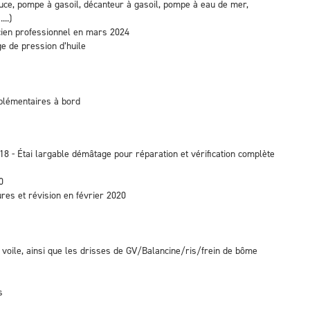
ce, pompe à gasoil, décanteur à gasoil, pompe à eau de mer,
...)
cien professionnel en mars 2024
e de pression d’huile
pplémentaires à bord
 - Étai largable démâtage pour réparation et vérification complète
0
ures et révision en février 2020
 voile, ainsi que les drisses de GV/Balancine/ris/frein de bôme
s