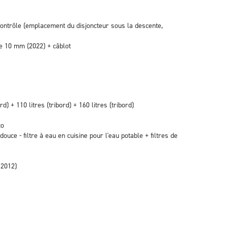
contrôle (emplacement du disjoncteur sous la descente,
e 10 mm (2022) + câblot
d) + 110 litres (tribord) + 160 litres (tribord)
co
uce - filtre à eau en cuisine pour l'eau potable + filtres de
 2012)