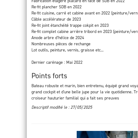
Fabrication étagère placard en face de SDB en 2022
Re-fit plancher SDB en 2022
Re-fit cuisine, carré et cabine avant en 2022 (peinture/vern
Câble accélérateur de 2023
Re-fit joint étanchéité trappe cokpit en 2023
Re-fit complet cabine arrière tribord en 2023 (peinture/ve
Anode arbre d’hélice de 2024
Nombreuses pièces de rechange
Lot outils, peinture, vernis, graisse etc...
Dernier carénage : Mai 2022
Points forts
Bateau robuste et marin, bien entretenu, équipé grand voya
grand cockpit et d'une belle jupe pour la vie quotidienne. 
croiseur hauturier familial qui a fait ses preuves
Descriptif modifié le : 27/05/2025