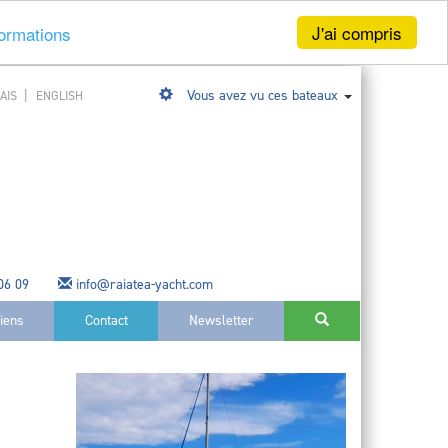
J'ai compris
formations
|
Vous avez vu ces bateaux
AIS
ENGLISH
 06 09
info@raiatea-yacht.com
liens
Contact
Newsletter