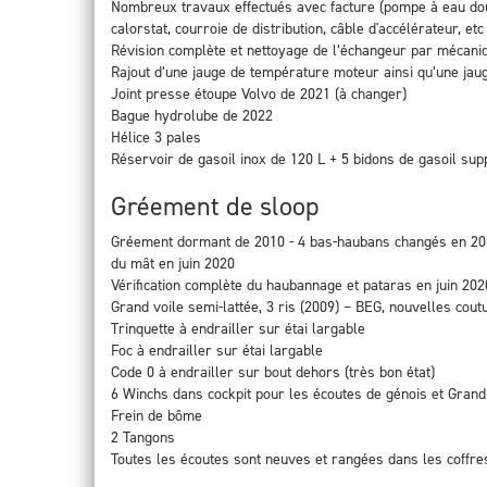
Nombreux travaux effectués avec facture (pompe à eau dou
calorstat, courroie de distribution, câble d'accélérateur, etc .
Révision complète et nettoyage de l’échangeur par mécani
Rajout d’une jauge de température moteur ainsi qu’une jaug
Joint presse étoupe Volvo de 2021 (à changer)
Bague hydrolube de 2022
Hélice 3 pales
Réservoir de gasoil inox de 120 L + 5 bidons de gasoil su
Gréement de sloop
Gréement dormant de 2010 - 4 bas-haubans changés en 2018
du mât en juin 2020
Vérification complète du haubannage et pataras en juin 202
Grand voile semi-lattée, 3 ris (2009) – BEG, nouvelles cout
Trinquette à endrailler sur étai largable
Foc à endrailler sur étai largable
Code 0 à endrailler sur bout dehors (très bon état)
6 Winchs dans cockpit pour les écoutes de génois et Grand
Frein de bôme
2 Tangons
Toutes les écoutes sont neuves et rangées dans les coffre