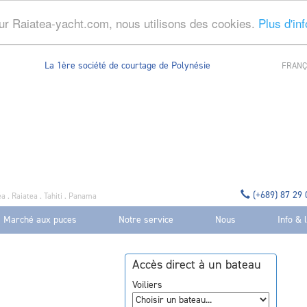
ur Raiatea-yacht.com, nous utilisons des cookies.
Plus d'in
La 1ère société de courtage de Polynésie
FRANÇ
(+689) 87 29
a . Raiatea . Tahiti . Panama
Marché aux puces
Notre service
Nous
Info & 
Accès direct à un bateau
Voiliers