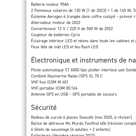
Batterie moteur 95Ah
2 Panneaux solaires de 130 W (1 de 2023) + 1 de 145 W, T
Éolienne Aerogen 6 (rangée dans coffre cockpit – prévoir ra
Alternateur moteur de 2022
Convertisseur 12 V / 220 V de 500 W de 2022
Coupleur de batteries Cyrix
Éclairage intérieur LED et néons dans toute les cabines et 
Feux tête de mât LED et feu flash LED
Électronique et instruments de na
Pilote automatique ST 6000 Gps plotter interface usb Son
Combiné Raymarine Radar/GPS SL 70 C
VHF fixe ICOM M 401
VHF portable ICOM BC166
Antenne GPS en USB – GPS portable de secours
Sécurité
Radeau de survie 6 places Seasafe (mai 2020, à réviser)
Balise de détresse Mc Murdo Fastfind 406 (révision complè
6 Gilets de sauvetage (4 adultes + 2 enfants)
Extincteurs (dernière révision 2023)