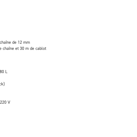
e chaîne de 12 mm
e chaîne et 30 m de cablot
780 L
ck)
 220 V