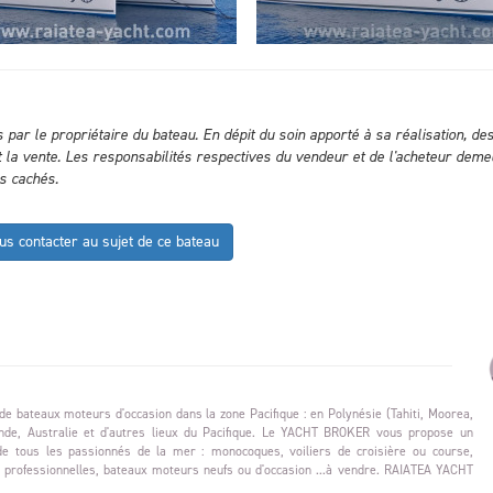
es par le propriétaire du bateau. En dépit du soin apporté à sa réalisation, de
 la vente. Les responsabilités respectives du vendeur et de l'acheteur deme
es cachés.
us contacter au sujet de ce bateau
de bateaux moteurs d'occasion dans la zone Pacifique : en Polynésie (Tahiti, Moorea,
lande, Australie et d'autres lieux du Pacifique. Le YACHT BROKER vous propose un
e tous les passionnés de la mer : monocoques, voiliers de croisière ou course,
 professionnelles, bateaux moteurs neufs ou d'occasion ...à vendre. RAIATEA YACHT