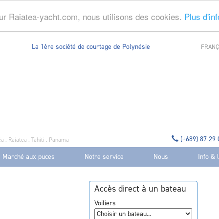
ur Raiatea-yacht.com, nous utilisons des cookies.
Plus d'in
La 1ère société de courtage de Polynésie
FRANÇ
(+689) 87 29
a . Raiatea . Tahiti . Panama
Marché aux puces
Notre service
Nous
Info & 
Accès direct à un bateau
Voiliers