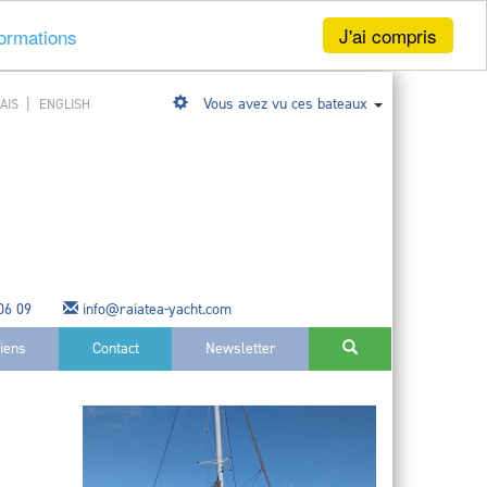
J'ai compris
formations
|
Vous avez vu ces bateaux
AIS
ENGLISH
 06 09
info@raiatea-yacht.com
liens
Contact
Newsletter