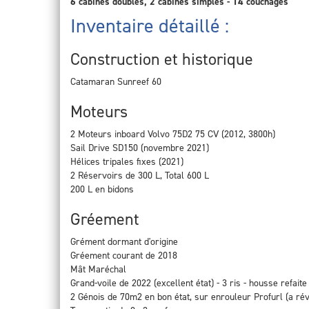
6 cabines doubles, 2 cabines simples - 14 couchages
Inventaire détaillé :
Construction et historique
Catamaran Sunreef 60
Moteurs
2 Moteurs inboard Volvo 75D2 75 CV (2012, 3800h)
Sail Drive SD150 (novembre 2021)
Hélices tripales fixes (2021)
2 Réservoirs de 300 L, Total 600 L
200 L en bidons
Gréement
Grément dormant d'origine
Gréement courant de 2018
Mât Maréchal
Grand-voile de 2022 (excellent état) - 3 ris - housse refait
2 Génois de 70m2 en bon état, sur enrouleur Profurl (a rév