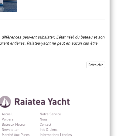
s différences peuvent subsister. L'état réel du bateau et son
urent entières. Raiatea-yacht ne peut en aucun cas être
Rafraîchir
Accueil
Notre Service
Voiliers
Nous
Bateaux Moteur
Contact
Newsletter
Info & Liens
Marché Aux Puces
Informations Légales