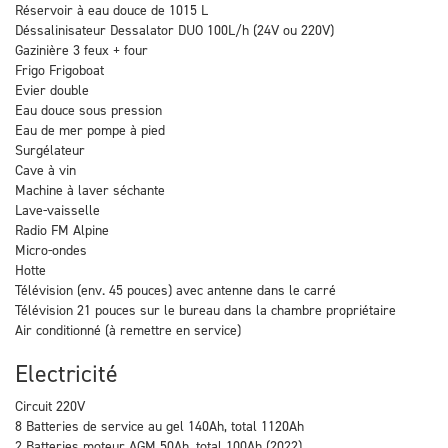
Réservoir à eau douce de 1015 L
Déssalinisateur Dessalator DUO 100L/h (24V ou 220V)
Gazinière 3 feux + four
Frigo Frigoboat
Evier double
Eau douce sous pression
Eau de mer pompe à pied
Surgélateur
Cave à vin
Machine à laver séchante
Lave-vaisselle
Radio FM Alpine
Micro-ondes
Hotte
Télévision (env. 45 pouces) avec antenne dans le carré
Télévision 21 pouces sur le bureau dans la chambre propriétaire
Air conditionné (à remettre en service)
Electricité
Circuit 220V
8 Batteries de service au gel 140Ah, total 1120Ah
2 Batteries moteur AGM 50Ah, total 100Ah (2022)