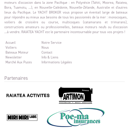
moteurs d'occasion dans la zone Pacifique : en Polynésie (Tahiti, Moorea, Raiatea,
Bora, Tuamotu, ...), en Nouvelle-Calédonie, Nouvelle-Zélande, Australie et d'autres
lieux du Pacifique. Le YACHT BROKER vous propose un éventail large de bateaux
pour répondre au mieux aux besoins de tous les passionnés de la mer : monocoques,
voiliers de croisière ou course, multicoques (catamarans et trimarans),
constructions amateurs ou professionnelles, bateaux moteurs neufs ou d'occasion
...à vendre. RAIATEA YACHT est le partenaire incontournable pour tous vos projets !
Accueil
Notre Service
Voiliers
Nous
Bateaux Moteur
Contact
Newsletter
Info & Liens
Marché Aux Puces
Informations Légales
Partenaires