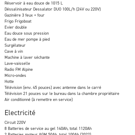
Réservoir à eau douce de 1015 L
Déssalinisateur Dessalator DUO 100L/h (24V ou 220V)
Gazinière 3 feux + four
Frigo Frigoboat
Evier double
Eau douce sous pression
Eau de mer pompe à pied
Surgélateur
Cave à vin
Machine à laver séchante
Lave-vaisselle
Radio FM Alpine
Micro-ondes
Hotte
Télévision (env. 45 pouces) avec antenne dans le carré
Télévision 21 pouces sur le bureau dans la chambre propriétaire
Air conditionné (à remettre en service)
Electricité
Circuit 220V
8 Batteries de service au gel 140Ah, total 1120Ah
2 Batteries moteur AGM 50Ah, total 100Ah (2022)