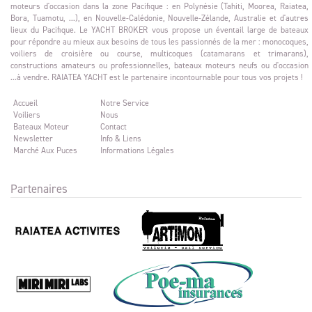
moteurs d'occasion dans la zone Pacifique : en Polynésie (Tahiti, Moorea, Raiatea,
Bora, Tuamotu, ...), en Nouvelle-Calédonie, Nouvelle-Zélande, Australie et d'autres
lieux du Pacifique. Le YACHT BROKER vous propose un éventail large de bateaux
pour répondre au mieux aux besoins de tous les passionnés de la mer : monocoques,
voiliers de croisière ou course, multicoques (catamarans et trimarans),
constructions amateurs ou professionnelles, bateaux moteurs neufs ou d'occasion
...à vendre. RAIATEA YACHT est le partenaire incontournable pour tous vos projets !
Accueil
Notre Service
Voiliers
Nous
Bateaux Moteur
Contact
Newsletter
Info & Liens
Marché Aux Puces
Informations Légales
Partenaires