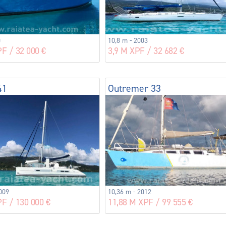
0
10,8 m - 2003
F / 32 000 €
3,9 M XPF / 32 682 €
41
Outremer 33
009
10,36 m - 2012
PF / 130 000 €
11,88 M XPF / 99 555 €