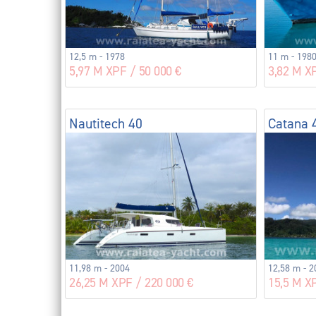
12,5 m - 1978
11 m - 198
5,97 M XPF / 50 000 €
3,82 M XP
Nautitech 40
Catana 
11,98 m - 2004
12,58 m - 2
26,25 M XPF / 220 000 €
15,5 M X