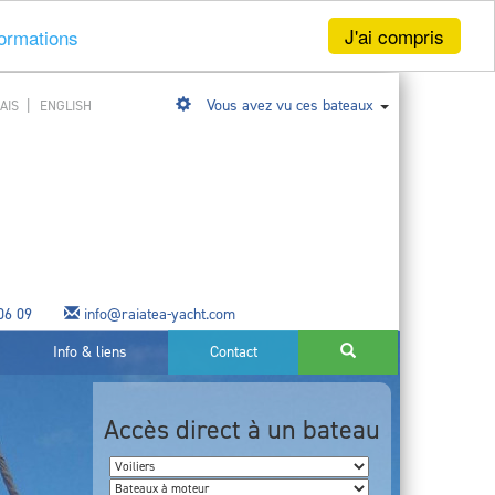
J'ai compris
formations
|
Vous avez vu ces bateaux
AIS
ENGLISH
 06 09
info@raiatea-yacht.com
Info & liens
Contact
Accès direct à un bateau