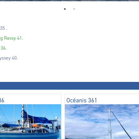
35 .
rg Rassy 41
.
 36
.
yssey 40.
36
Océanis 361