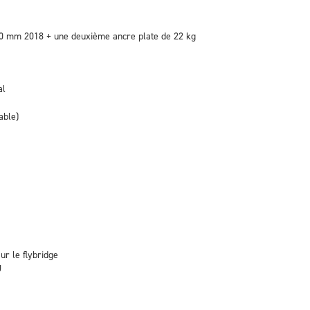
10 mm 2018 + une deuxième ancre plate de 22 kg
al
able)
r le flybridge
U