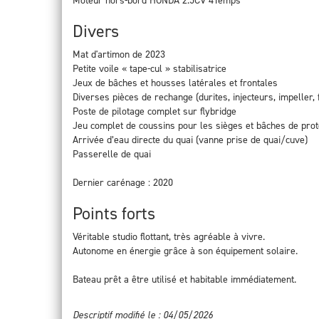
Moteur hors-bord HONDA 2.5CV 4Temps
Divers
Mat d'artimon de 2023
Petite voile « tape-cul » stabilisatrice
Jeux de bâches et housses latérales et frontales
Diverses pièces de rechange (durites, injecteurs, impeller, f
Poste de pilotage complet sur flybridge
Jeu complet de coussins pour les sièges et bâches de prot
Arrivée d’eau directe du quai (vanne prise de quai/cuve)
Passerelle de quai
Dernier carénage : 2020
Points forts
Véritable studio flottant, très agréable à vivre.
Autonome en énergie grâce à son équipement solaire.
Bateau prêt a être utilisé et habitable immédiatement.
Descriptif modifié le : 04/05/2026