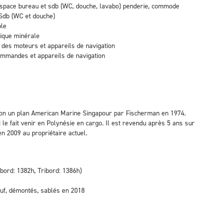
 espace bureau et sdb (WC, douche, lavabo) penderie, commode
 Sdb (WC et douche)
ble
lique minérale
e des moteurs et appareils de navigation
commandes et appareils de navigation
elon un plan American Marine Singapour par Fischerman en 1974.
i le fait venir en Polynésie en cargo. Il est revendu après 5 ans sur
en 2009 au propriétaire actuel.
ord: 1382h, Tribord: 1386h)
neuf, démontés, sablés en 2018