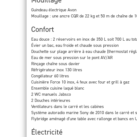
Mouillage
Guindeau électrique Avon
Mouillage : une ancre CQR de 22 kg et 50 m de chaîne de 
Confort
Eau douce : 2 réservoirs en inox de 350 L soit 700 L au tot
Évier un bac, eau froide et chaude sous pression
Douchette sur plage arrière à eau chaude (thermostat régl
Eau de mer sous pression sur le pont AV/AR
Rinçage chaîne sous davier
Réfrigérateur inox 130 litres
Congélateur 60 litres
Cuisinière Force 10 inox, 4 feux avec four et grill à gaz
Ensemble cuisine laqué blanc
2 WC manuels Jabsco
2 Douches intérieures
Ventilateurs dans le carré et les cabines
Système autoradio marine Sony de 2010 dans le carré et su
Flybridge aménagé d’une table avec rallonge et bancs en 
Électricité