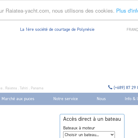
ur Raiatea-yacht.com, nous utilisons des cookies.
Plus d'in
La 1ère société de courtage de Polynésie
FRANÇ
(+689) 87 29
a . Raiatea . Tahiti . Panama
Marché aux puces
Notre service
Nous
Info & 
Accès direct à un bateau
Bateaux à moteur