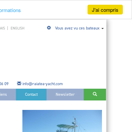
J'ai compris
formations
|
Vous avez vu ces bateaux
AIS
ENGLISH
 06 09
info@raiatea-yacht.com
liens
Contact
Newsletter